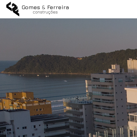
Gomes
&
Ferreira
construções