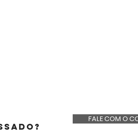
FALE COM O C
SSADO?